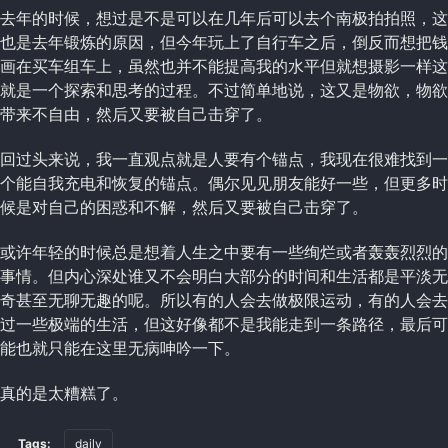
去年的时候，想过是不是可以在几年后可以去个南极拍拍照，这
也是去年锻炼的原因，但今年玩上了自行车之后，倒反而想把钱
画在买车组车上，虽然也并不能提高我的水平但就想摄影一样这
就是一个探索和思考的过程。不过简单地说，这又是物欲，物欲
带来不自由，然后又要被自己击穿了。
回过头来说，我一直观点就是人要有个锚点，我现在很难找到一
个能自我充电和恢复的锚点。偶尔见见朋友能好一些，但更多时
候是对自己的困惑和不解，然后又要被自己击穿了。
或许年轻的时候总是想着人生之中要有一些绚烂或者轰轰烈烈的
事情。但内心深处谁又不会明白大部分的时间和生活都是平淡无
奇甚至无聊无趣的呢。所以有的人会去做极限运动，有的人会去
过一些极端的生活，但这好像都不是我能走到一条路径，最后可
能也就只能在这里无病呻吟一下。
真的是太糟糕了。
Tags:
daily