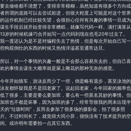
要去做啥都不清楚了，变得非常模糊，虽然知道有很多个方向或
者所谓的道路可以去尝试前进，但很大程度上可能是对这个世界
的运作机制已经比较失望，会很担心任何有兴趣的事情一旦成为
谋生手段后就开始变得非常糟糕，就像写代码一样。满打满算从
13岁的时候机缘巧合开始写一点代码到现在也毛20年过去了。
我一度还认为是不是对编程失去了热情，但是每次开始自己写一
些狗屁倒灶的东西的时候又热情洋溢甚至通宵达旦。
所以，对一个事情的兴趣一般是不会那么容易失去的，但自己喜
欢的事情去谋生大概率就是屎上雕花的那种无奈的感觉。
今年开始骑车，游泳反而少了一些，倒是略有退步，甚至泳池的
泳友都怀疑我是不是回老家了。说起回老家，今年回家的频率也
低了很多，主要是要么要加班，要么有一些莫名其妙的事情。但
加班也不都是坏事，因为加班的多了，经常导致我的周末出现半
天的“垃圾时间”，反而去参加了很多场的摄影会，拍了很多照
片。不过时间长了，就觉得大同小异，很快没有了技术提升的空
间。或许明年需要拍一点其它东西。