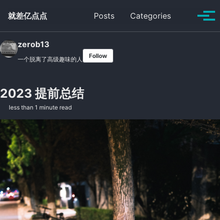
Skip to primary navigation
Skip to content
Skip to footer
Toggle se
就差亿点点
Posts
Categories
Tog
zerob13
Follow
一个脱离了高级趣味的人
2023 提前总结
less than 1 minute read